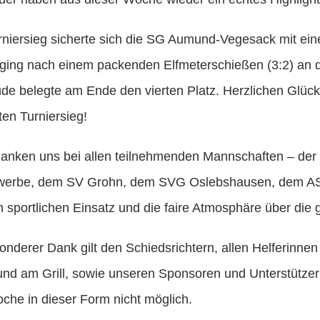
niersieg sicherte sich die SG Aumund-Vegesack mit ei
3 ging nach einem packenden Elfmeterschießen (3:2) 
ude belegte am Ende den vierten Platz. Herzlichen G
ten Turniersieg!
danken uns bei allen teilnehmenden Mannschaften – d
nwerbe, dem SV Grohn, dem SVG Oslebshausen, dem A
en sportlichen Einsatz und die faire Atmosphäre über di
onderer Dank gilt den Schiedsrichtern, allen Helferinnen
nd am Grill, sowie unseren Sponsoren und Unterstütze
che in dieser Form nicht möglich.