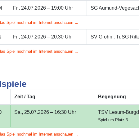
M
Fr., 24.07.2026 – 19:00 Uhr
SG Aumund-Vegesac
das Spiel nochmal im Internet anschauen →
N
Fr., 24.07.2026 – 20:30 Uhr
SV Grohn : TuSG Ritt
das Spiel nochmal im Internet anschauen →
lspiele
Zeit / Tag
Begegnung
O
Sa., 25.07.2026 – 16:30 Uhr
TSV Lesum-Burgd
Spiel um Platz 3
das Spiel nochmal im Internet anschauen →