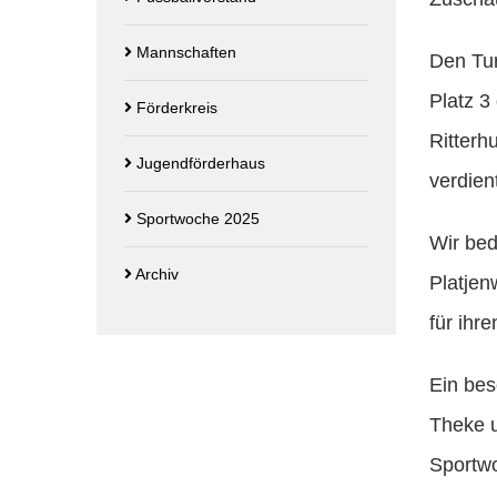
Mannschaften
Den Tur
Platz 
Förderkreis
Ritterh
Jugendförderhaus
verdien
Sportwoche 2025
Wir be
Archiv
Platje
für ihr
Ein bes
Theke u
Sportwo