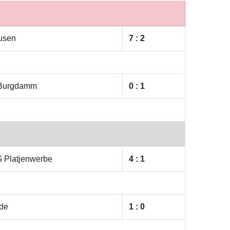
usen
7 : 2
-Burgdamm
0 : 1
 Platjenwerbe
4 : 1
ude
1 : 0