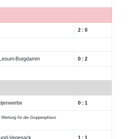
2 : 0
 Lesum-Burgdamm
0 : 2
atjenwerbe
0 : 1
e Wertung für die Gruppenphase.
mund-Vegesack
1 : 1