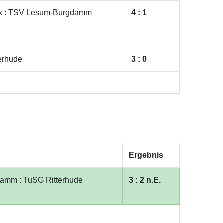
k : TSV Lesum-Burgdamm
4 : 1
erhude
3 : 0
Ergebnis
amm : TuSG Ritterhude
3 : 2 n.E.